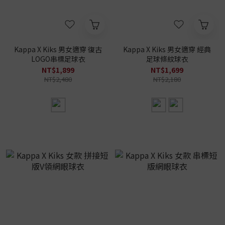
Kappa X Kiks 男女適穿 復古
Kappa X Kiks 男女適穿 經典
LOGO串標足球衣
足球條紋球衣
NT$1,899
NT$1,699
NT$2,480
NT$2,180