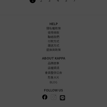
1
2
3
4
5
HELP
隱私權政策
使用條款
聯絡我們
付款方式
運送方式
退換貨政策
ABOUT KAPPA
品牌故事
店櫃資訊
會員整併公告
形象大片
BLOG
FOLLOW US