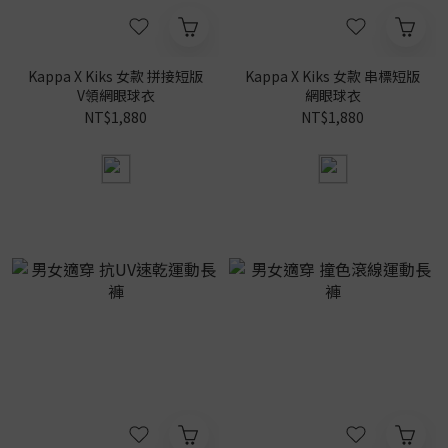
Kappa X Kiks 女款 拼接短版
Kappa X Kiks 女款 串標短版
V領網眼球衣
網眼球衣
NT$1,880
NT$1,880