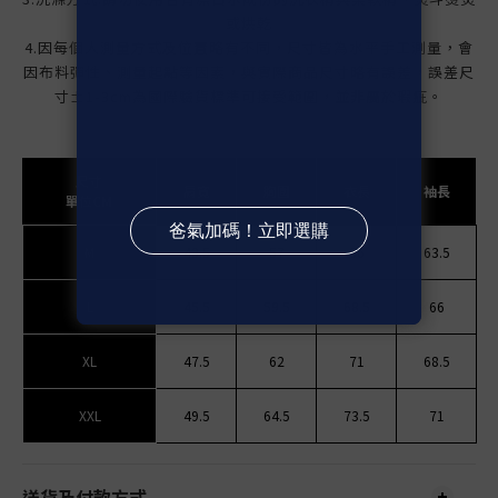
或烘乾
4.
因每個人測量方式及位置略有不同，尺寸皆為水平手工測量，會
因布料彈性、測量起點等因素，與實際商品尺寸略有誤差，誤差尺
寸±1-3cm為國際驗貨標準可接受範圍，並非屬於瑕疵。
尺寸
肩寬
胸圍
衣長
袖長
單位CM
M
43.5
57
66
63.5
L
45.5
59.5
68.5
66
XL
47.5
62
71
68.5
XXL
49.5
64.5
73.5
71
送貨及付款方式