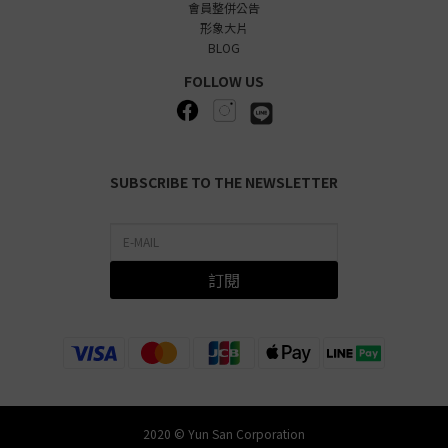
會員整併公告
形象大片
BLOG
FOLLOW US
SUBSCRIBE TO THE NEWSLETTER
訂閱
2020 © Yun San Corporation