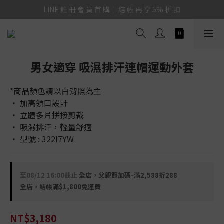
LINE 註 冊 會 員 首 購 ｜結 帳 再 享 5% 折 扣
男女適穿 吸濕排汗連帽運動外套
*商品顏色請以白背照為主
‧ 加高領口設計
‧ 立體多片拼接剪裁
‧ 吸濕排汗，輕量舒適
‧ 型號 : 322I7YW
至
08/12 16:00
截止
全店，父親節加碼-滿2,588折288
全店，結帳滿$1,800免運費
NT$3,180