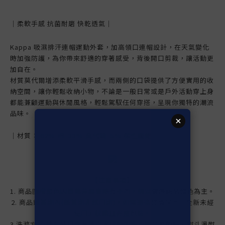
｜柔軟手感
抗菌耐磨
快乾透氣
｜
Kappa
吸濕排汗連帽運動外套，
加高領口連帽設計，在天氣變化
時加強防護，為你帶來舒適的穿著感受，背後開口剪裁，讓活動更
加自在。
材質莫代爾增添柔軟平滑手感，而兩側的口袋提供了方便實用的收
納空間，讓你輕鬆收納小物，
不論是一般日常或是戶外活動穿上身
都能兼顧運動與休閒風格，輕鬆駕馭任何穿搭，呈現你獨特的潮流
品味。
｜材質：
62% 棉 33% 莫代爾 5% 彈性纖維
｜
【注意事項】
1. 商品圖檔顏色因螢幕差異會略有不同，請以實際商品顏色為主。
2. 商品鑑賞期內(鑑賞期非試用期)，如需退換貨請保持『全新未經
使用』狀態且完整包裝。
3.洗滌方式:請勿使用含有漂白水成份的洗衣精與柔軟精、熨斗燙熨