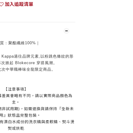
加入追蹤清單
質：
聚酯纖維100%
｜
Kappa過往品牌元素,以粉跳色條紋的形
次掀起 Blokecore 穿搭風潮。
此次中華職棒味全龍限定商品。
【注意事項】
螢幕差異會略有不同，請以實際商品顏色為
主。
賞期非試用期)，如需退換貨請保持『全新未
用』狀態且完整包裝。
含有漂白水成份的洗衣精與柔軟精
、熨斗燙
熨或烘乾