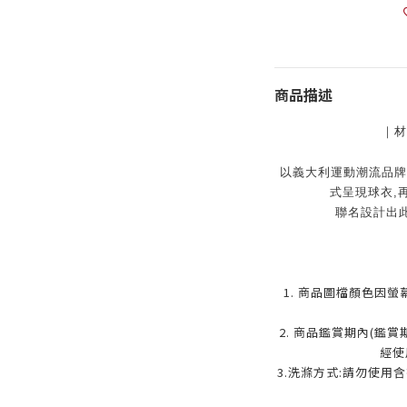
商品描述
｜材
以義大利運動潮流品牌 
式呈現球衣,再
聯名設計出
1. 商品圖檔顏色因
2. 商品鑑賞期內(鑑
經使
3.洗滌方式:請勿使用