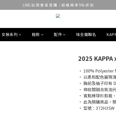
LINE 註 冊 會 員 首 購 ｜結 帳 再 享 5% 折 扣
女裝系列
鞋款
配件
味全龍聯名
KAPP
2025 KAPP
‧ 100% Polyeste
‧ 以柔和配色展現
‧ 胸前及袖子印有 D
‧ 條紋間融合氣泡
‧ 寬鬆棒球衫剪裁
‧ 此為預購商品，預
‧ 型號：372H3SW