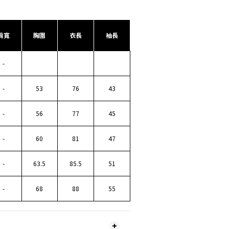
肩寬
胸圍
衣長
袖長
-
-
53
76
43
-
56
77
45
-
60
81
47
-
63.5
85.5
51
-
68
88
55