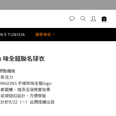
立即購買
A X TUNISIA
優惠專區
A x 味全龍聯名球衣
r 聚酯纖維
清新活力
RAGONS 字樣和味全龍logo
元素圖騰，增添活潑視覺效果
，前襟鈕扣設計，方便穿脫
計於9/22（一）此周陸續出貨