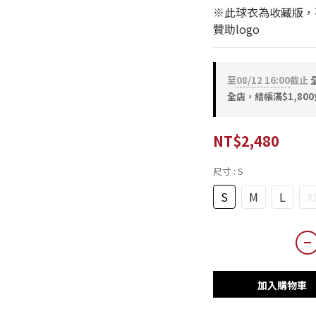
※此球衣為收藏版，
贊助logo
至
08/12 16:00
截止
全
全店，結帳滿$1,80
NT$2,480
尺寸
: S
S
M
L
X
加入購物車