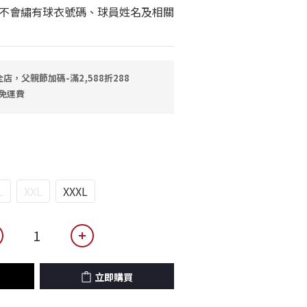
不會繡有球衣號碼、球員姓名及相關
店，父親節加碼-滿2,588折288
0免運費
L
XXL
XXXL
立即購買