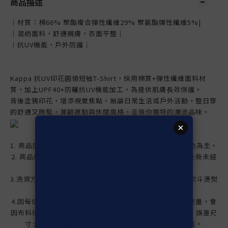
商品描述
｜材質：棉66% 聚酯複合彈性纖維29% 聚氨酯彈性纖維5%|
｜混紡面料，舒適親膚，衣面平整｜
｜抗UV機能，戶外防護｜
Kappa
抗UV印花圓領短袖T-Shirt，
採用棉質+彈性纖維面料材
質，加上UPF40+防曬抗UV機能加工，
為提供肌膚長效保護。
背後塗鴉印花，增添視覺焦點，無論日常生活或戶外活動，整日穿
的舒適又時髦，兼顧運動與休閒風格，呈現你獨特的潮流品味。
【注意事項】
1. 商品圖檔顏色因螢幕差異會略有不同，請以實際商品顏色為主。
2. 商品鑑賞期內(鑑賞期非試用期)，如需退換貨請保持『全新未經
使用』狀態且完整包裝。
3.洗滌方式:請勿使用含有漂白水成份的洗衣精與柔軟精、熨斗燙熨
或烘乾
4.
因每個人測量方式及位置略有不同，尺寸皆為水平手工測量，會
因布料彈性、測量起點等因素，與實際商品尺寸略有誤差，誤差尺
寸±1-3cm為國際驗貨標準可接受範圍，並非屬於瑕疵。