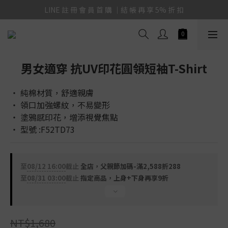
LINE 註 冊 會 員 首 購 ｜結 帳 再 享 5% 折 扣
男女適穿 抗UV印花圓領短袖T-Shirt
‧ 純棉材質，舒適親膚
‧ 領口加強螺紋，不易變形
‧ 塗鴉感印花，增添視覺焦點
‧ 型號 :F52TD73
至
08/12 16:00
截止
全店，父親節加碼-滿2,588折288
至
08/31 03:00
截止
指定商品，上身+下身再享9折
NT$1,680