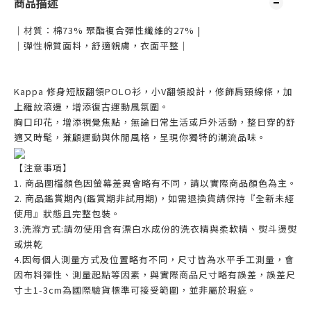
商品描述
｜材質：棉73% 聚酯複合彈性纖維的27% |
｜彈性棉質面料，舒適親膚，衣面平整｜
Kappa
修身短版翻領POLO衫，
小V翻領設計，修飾肩頸線條，加
上羅紋滾邊，
增添復古
運動風氛圍。
胸口印花，增添視覺焦點，無論日常生活或戶外活動，整日穿的舒
適又時髦，兼顧運動與休閒風格，呈現你獨特的潮流品味。
【注意事項】
1. 商品圖檔顏色因螢幕差異會略有不同，請以實際商品顏色為主。
2. 商品鑑賞期內(鑑賞期非試用期)，如需退換貨請保持『全新未經
使用』狀態且完整包裝。
3.洗滌方式:請勿使用含有漂白水成份的洗衣精與柔軟精、熨斗燙熨
或烘乾
4.
因每個人測量方式及位置略有不同，尺寸皆為水平手工測量，會
因布料彈性、測量起點等因素，與實際商品尺寸略有誤差，誤差尺
寸±1-3cm為國際驗貨標準可接受範圍，並非屬於瑕疵。