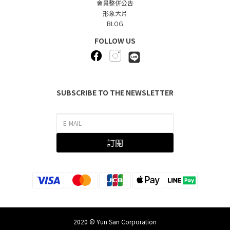
會員整併公告
形象大片
BLOG
FOLLOW US
SUBSCRIBE TO THE NEWSLETTER
訂閱
2020 © Yun San Corporation