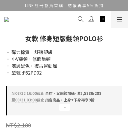
LINE 註 冊 會 員 首 購 ｜結 帳 再 享 5% 折 扣
女款 修身短版翻領POLO衫
‧ 彈力棉質，舒適親膚
‧ 小V翻領，修飾肩頸
‧ 滾邊配色，復古運動風
‧ 型號 :F62PD02
至
08/12 16:00
截止
全店，父親節加碼-滿2,588折288
至
08/31 03:00
截止
指定商品，上身+下身再享9折
NT$2,180