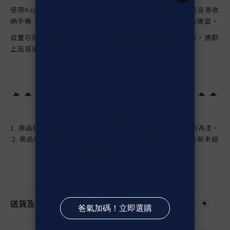
使用Kappa這款皮革串標肩背包收納隨身必需品，出國還能妥善收
納手機、票證、護照等重要物品，體積小方便貼身收納不怕被盜。
設置可拆可調式肩背帶，可斜背、肩背，隨心變換多種背法。通勤
上班或是日常外出使用，為你的造型增添潮流風格。
【注意事項】
1. 商品圖檔顏色因螢幕差異會略有不同，請以實際商品顏色為主。
2. 商品鑑賞期內(鑑賞期非試用期)，如需退換貨請保持『全新未經
使用』狀態且完整包裝。
送貨及付款方式