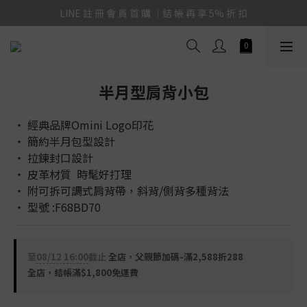
LINE 註 冊 會 員 首 購 ｜結 帳 再 享 5% 折 扣
半月型肩背小包
‧ 經典品牌Omini Logo印花
‧ 簡約半月包型設計
‧ 拉鍊封口設計
‧ 皮革材質  時髦好打理
‧ 附可拆可調式肩背帶，斜背/側背多種背法
‧ 型號 :F68BD70
至
08/12 16:00
截止
全店，父親節加碼-滿2,588折288
全店，結帳滿$1,800免運費