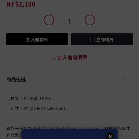
NT$2,180
加入購物車
立即購買
加入追蹤清單
商品描述
｜材質：PU皮革
100%
｜
｜尺寸：高12
x
長19
x
深7
(cm)
｜
簡約半月包型設計搭配經典品牌Omini Logo印花，展現簡約個性
的時髦感。