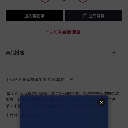
加入購物車
立即購買
加入追蹤清單
商品描述
｜秋冬款 保暖針織毛帽 街頭潮流 百搭 ｜
戴上Kappa潮流針織帽，結合舒適的材質，為您帶來極致的柔軟
觸感。以街頭潮流風格應用Omini Logo織標，突顯品牌獨特風
采，不僅在寒冷季節中保持溫暖，同時展現個性穿搭。
｜材質：聚酯纖維 100%｜