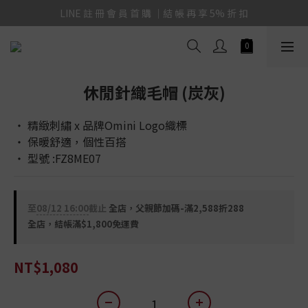
LINE 註 冊 會 員 首 購 ｜結 帳 再 享 5% 折 扣
休閒針織毛帽 (炭灰)
‧ 精緻刺繡 x 品牌Omini Logo織標
‧ 保暖舒適，個性百搭
‧ 型號 :FZ8ME07
至
08/12 16:00
截止
全店，父親節加碼-滿2,588折288
全店，結帳滿$1,800免運費
NT$1,080