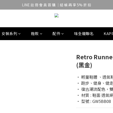
LINE 註 冊 會 員 首 購 ｜結 帳 再 享 5% 折 扣
女裝系列
鞋款
配件
味全龍聯名
KAPP
Retro Ru
(黑金)
‧ 輕量鞋體 、透氣
‧ 跑步、健身、健
‧ 復古潮流配色，
‧ 材質 : 鞋面 透氣
‧ 型號 : GW5BB08