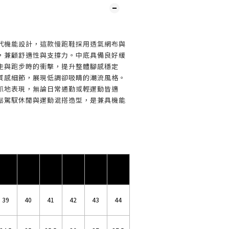
代機能設計，這款慢跑鞋採用透氣網布與
，兼顧舒適性與支撐力。中底具備良好緩
走與跑步時的衝擊，提升整體腳感穩定
質感細節，展現低調卻吸睛的潮流風格。
抓地表現，無論日常通勤或輕運動皆適
鬆駕馭休閒與運動混搭造型，是兼具機能
39
40
41
42
43
44