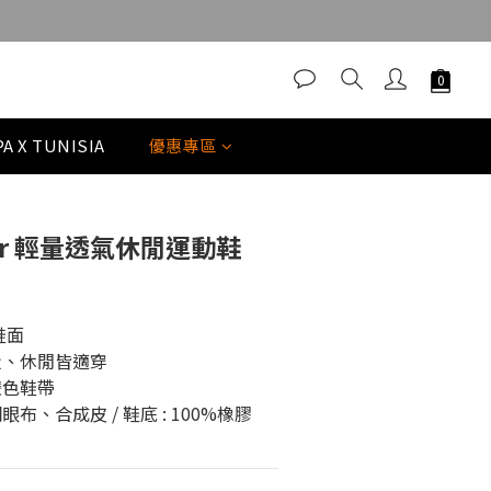
立即購買
A X TUNISIA
優惠專區
nner 輕量透氣休閒運動鞋
鞋面
走、休閒皆適穿
雙色鞋帶
網眼布、合成皮 / 鞋底 : 100%橡膠