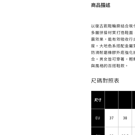
商品描述
以復古跑鞋輪廓結合現
多層拼接材質打造鞋面
震效果，能有效吸收行
度。大地色系搭配金屬
防滑耐磨橡膠外底強化
合。男女皆可穿著，輕
與風格的百搭鞋款。
尺碼對照表
尺寸
EU
37
38