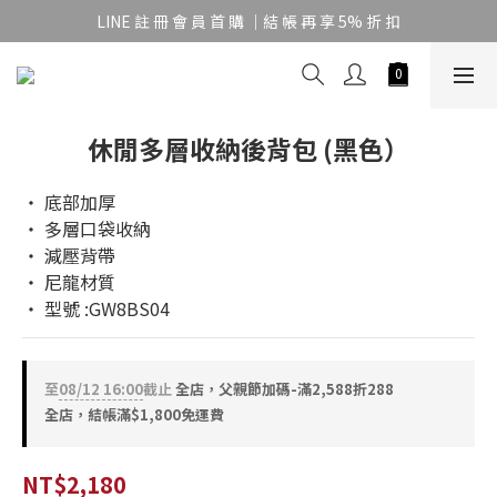
LINE 註 冊 會 員 首 購 ｜結 帳 再 享 5% 折 扣
休閒多層收納後背包 (黑色）
‧ 底部加厚
‧ 多層口袋收納
‧ 減壓背帶
‧ 尼龍材質
‧ 型號 :GW8BS04
至
08/12 16:00
截止
全店，父親節加碼-滿2,588折288
全店，結帳滿$1,800免運費
NT$2,180