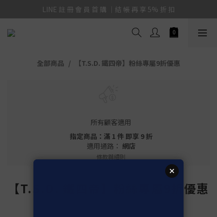
LINE 註 冊 會 員 首 購 ｜結 帳 再 享 5% 折 扣
全部商品
【T.S.D. 鐵四帝】粉絲專屬9折優惠
所有顧客適用
指定商品：滿 1 件 即享 9 折
適用通路：
網店
條款與細則
【T.S.D. 鐵四帝】粉絲專屬9折優惠