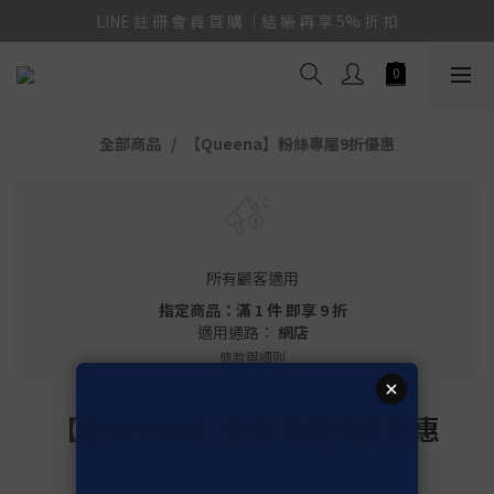
LINE 註 冊 會 員 首 購 ｜結 帳 再 享 5% 折 扣
全部商品
【Queena】粉絲專屬9折優惠
所有顧客適用
指定商品：滿 1 件 即享 9 折
適用通路：
網店
條款與細則
【Queena】粉絲專屬9折優惠